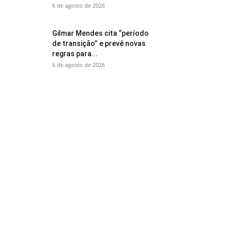
6 de agosto de 2026
Gilmar Mendes cita “período
de transição” e prevê novas
regras para...
6 de agosto de 2026