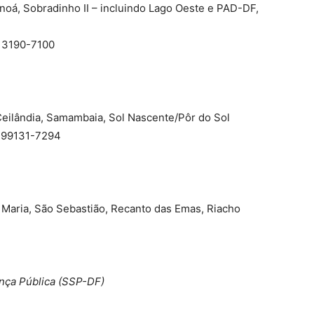
anoá, Sobradinho II – incluindo Lago Oeste e PAD-DF,
e 3190-7100
 Ceilândia, Samambaia, Sol Nascente/Pôr do Sol
e 99131-7294
 Maria, São Sebastião, Recanto das Emas, Riacho
nça Pública (SSP-DF)