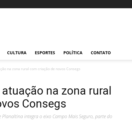
CULTURA
ESPORTES
POLÍTICA
CONTATO
ção na zona rural com criação de novos Consegs
atuação na zona rural
ovos Consegs
e Planaltina integra o eixo Campo Mais Seguro, parte do