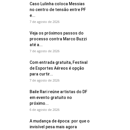
Caso Lulinha coloca Messias
no centro de tensão entre PF
e...
7 de agosto de 2026
Veja os próximos passos do
processo contra Marco Buzzi
até a...
7 de agosto de 2026
Com entrada gratuita, Festival
de Esportes Aéreos é opção
para curtir...
7 de agosto de 2026
Baile Rari reúne artistas do DF
em evento gratuito no
próximo...
6 de agosto de 2026
A mudança de época: por que o
invisível pesa mais agora