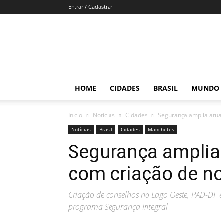
Entrar / Cadastrar
Por
Brasília
HOME
CIDADES
BRASIL
MUNDO
Início
Notícias
Cidades
Segurança amplia atua
Notícias
Brasil
Cidades
Manchetes
Segurança amplia 
com criação de n
Criação de conselhos no Lago Oeste, PAD-DF 
programa Segurança Integral