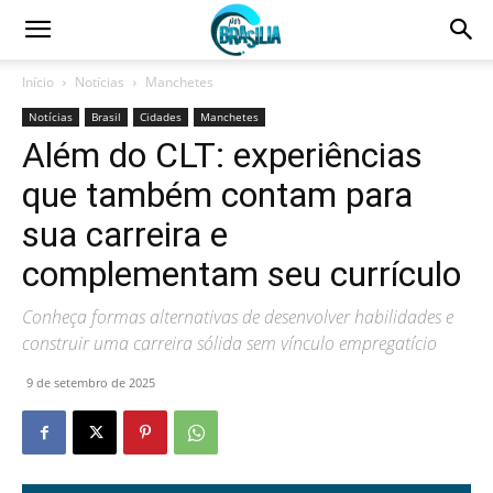
Início
Notícias
Manchetes
Notícias
Brasil
Cidades
Manchetes
Além do CLT: experiências
que também contam para
sua carreira e
complementam seu currículo
Conheça formas alternativas de desenvolver habilidades e
construir uma carreira sólida sem vínculo empregatício
9 de setembro de 2025