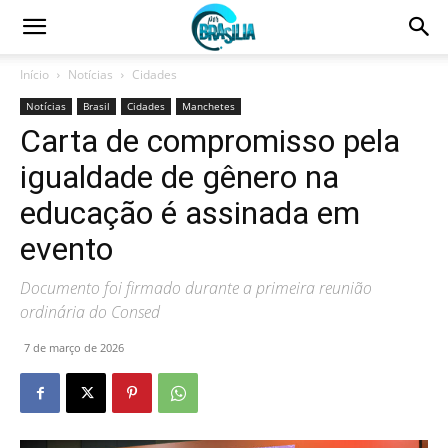
Início
Notícias
Cidades
Notícias
Brasil
Cidades
Manchetes
Carta de compromisso pela
igualdade de gênero na
educação é assinada em
evento
Documento foi firmado durante a primeira reunião
ordinária do Consed
7 de março de 2026