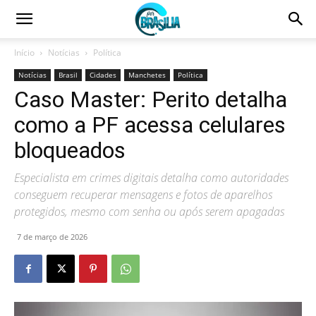
Início
Notícias
Política
Notícias
Brasil
Cidades
Manchetes
Política
Caso Master: Perito detalha
como a PF acessa celulares
bloqueados
Especialista em crimes digitais detalha como autoridades
conseguem recuperar mensagens e fotos de aparelhos
protegidos, mesmo com senha ou após serem apagadas
7 de março de 2026