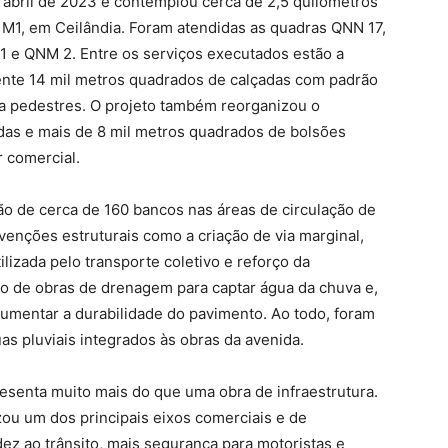
m abril de 2023 e contemplou cerca de 2,5 quilômetros
a M1, em Ceilândia. Foram atendidas as quadras QNN 17,
 e QNM 2. Entre os serviços executados estão a
nte 14 mil metros quadrados de calçadas com padrão
ara pedestres. O projeto também reorganizou o
das e mais de 8 mil metros quadrados de bolsões
 comercial.
ção de cerca de 160 bancos nas áreas de circulação de
enções estruturais como a criação de via marginal,
lizada pelo transporte coletivo e reforço da
ção de obras de drenagem para captar água da chuva e,
aumentar a durabilidade do pavimento. Ao todo, foram
uas pluviais integrados às obras da avenida.
resenta muito mais do que uma obra de infraestrutura.
ou um dos principais eixos comerciais e de
dez ao trânsito, mais segurança para motoristas e