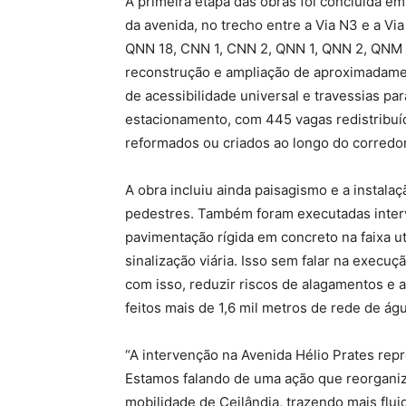
A primeira etapa das obras foi concluída e
da avenida, no trecho entre a Via N3 e a Vi
QNN 18, CNN 1, CNN 2, QNN 1, QNN 2, QNM 1
reconstrução e ampliação de aproximadame
de acessibilidade universal e travessias p
estacionamento, com 445 vagas redistribuí
reformados ou criados ao longo do corredor
A obra incluiu ainda paisagismo e a instala
pedestres. Também foram executadas interv
pavimentação rígida em concreto na faixa uti
sinalização viária. Isso sem falar na execu
com isso, reduzir riscos de alagamentos e 
feitos mais de 1,6 mil metros de rede de ág
“A intervenção na Avenida Hélio Prates rep
Estamos falando de uma ação que reorganiz
mobilidade de Ceilândia, trazendo mais flui