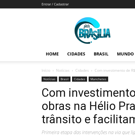
Entrar / Cadastrar
Por
Brasília
HOME
CIDADES
BRASIL
MUNDO
Início
Notícias
Cidades
Com investimento de R$ 
Notícias
Brasil
Cidades
Manchetes
Com investimento
obras na Hélio Pr
trânsito e facilit
Primeira etapa das intervenções na via que l