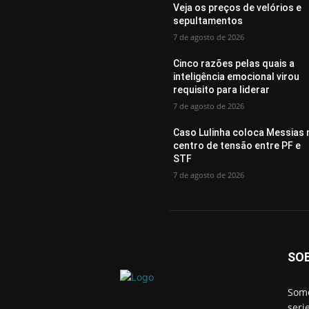
Veja os preços de velórios e
sepultamentos
7 de agosto de 2026
Cinco razões pelas quais a
inteligência emocional virou
requisito para liderar
7 de agosto de 2026
Caso Lulinha coloca Messias 
centro de tensão entre PF e
STF
7 de agosto de 2026
SO
Somo
seri