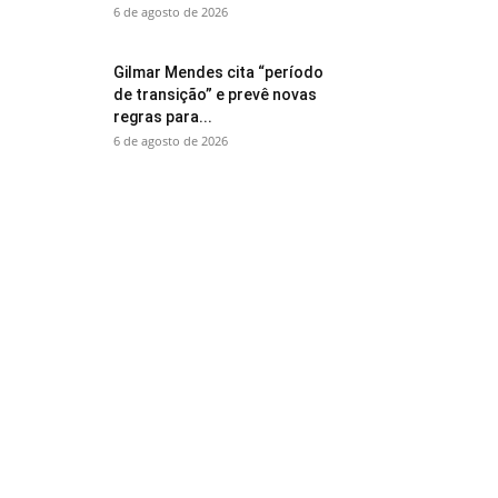
6 de agosto de 2026
Gilmar Mendes cita “período
de transição” e prevê novas
regras para...
6 de agosto de 2026