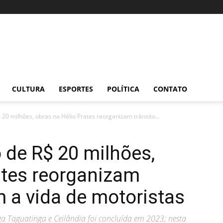
CULTURA
ESPORTES
POLÍTICA
CONTATO
20 milhões, obras na Hélio Prates reorganizam trânsito...
 de R$ 20 milhões,
ates reorganizam
am a vida de motoristas
iga Taguatinga e Ceilândia foi concluída em 2023; nesta