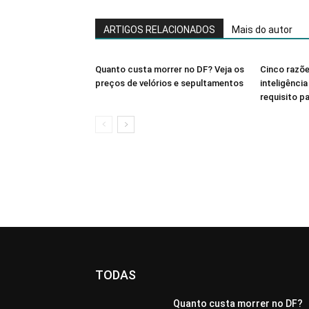
ARTIGOS RELACIONADOS
Mais do autor
Quanto custa morrer no DF? Veja os
Cinco razõe
preços de velórios e sepultamentos
inteligênci
requisito pa
TODAS
Quanto custa morrer no DF?