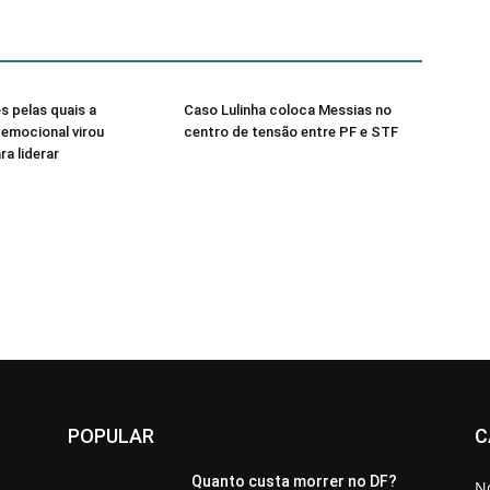
s pelas quais a
Caso Lulinha coloca Messias no
a emocional virou
centro de tensão entre PF e STF
ra liderar
POPULAR
C
Quanto custa morrer no DF?
No