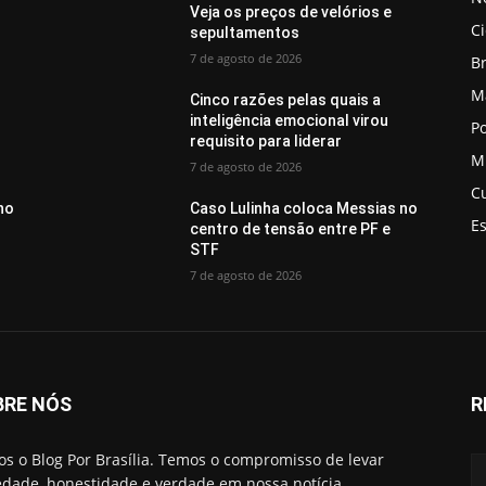
Veja os preços de velórios e
C
sepultamentos
7 de agosto de 2026
Br
M
Cinco razões pelas quais a
inteligência emocional virou
Po
requisito para liderar
M
7 de agosto de 2026
C
no
Caso Lulinha coloca Messias no
E
centro de tensão entre PF e
STF
7 de agosto de 2026
BRE NÓS
R
s o Blog Por Brasília. Temos o compromisso de levar
edade, honestidade e verdade em nossa notícia.