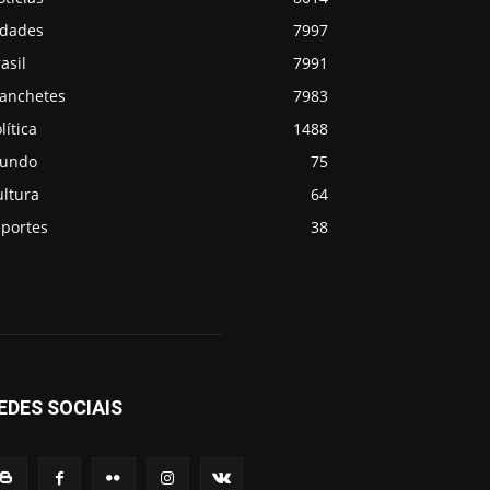
idades
7997
asil
7991
anchetes
7983
lítica
1488
undo
75
ultura
64
sportes
38
EDES SOCIAIS