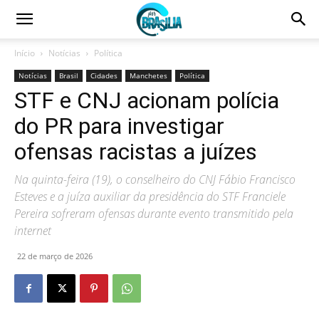
Início
Notícias
Política
Notícias
Brasil
Cidades
Manchetes
Política
STF e CNJ acionam polícia
do PR para investigar
ofensas racistas a juízes
Na quinta-feira (19), o conselheiro do CNJ Fábio Francisco
Esteves e a juíza auxiliar da presidência do STF Franciele
Pereira sofreram ofensas durante evento transmitido pela
internet
22 de março de 2026