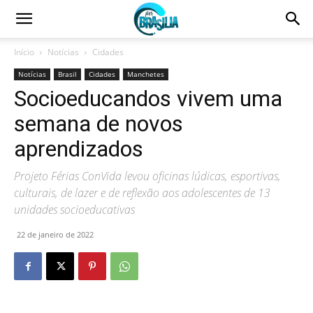
Início
Notícias
Cidades
Notícias
Brasil
Cidades
Manchetes
Socioeducandos vivem uma
semana de novos
aprendizados
Projeto Férias ConVida levou oficinas lúdicas, esportivas,
culturais, de lazer e de reflexão aos adolescentes de 13
unidades socioeducativas
22 de janeiro de 2022