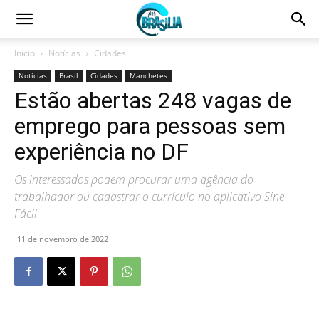
Início
Notícias
Cidades
Notícias
Brasil
Cidades
Manchetes
Estão abertas 248 vagas de
emprego para pessoas sem
experiência no DF
Os interessados podem procurar uma agência do
trabalhador ou cadastrar o currículo no aplicativo Sine
Fácil
11 de novembro de 2022