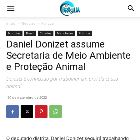
Início
Notícias
Política
Notícias
Brasil
Cidades
Manchetes
Política
Daniel Donizet assume
Secretaria de Meio Ambiente
e Proteção Animal
Donizet é conhecido por trabalhar em prol da causa
animal
30 de dezembro de 2022
O deputado distrital Daniel Donizet seguirá trabalhando