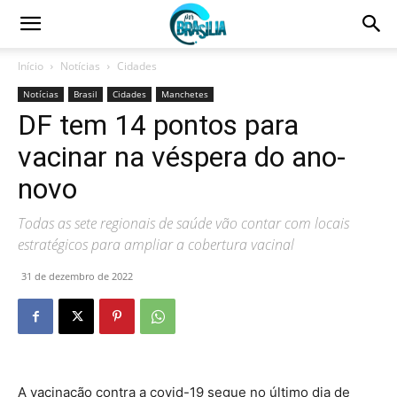
Início
Notícias
Cidades
Notícias
Brasil
Cidades
Manchetes
DF tem 14 pontos para
vacinar na véspera do ano-
novo
Todas as sete regionais de saúde vão contar com locais
estratégicos para ampliar a cobertura vacinal
31 de dezembro de 2022
A vacinação contra a covid-19 segue no último dia de