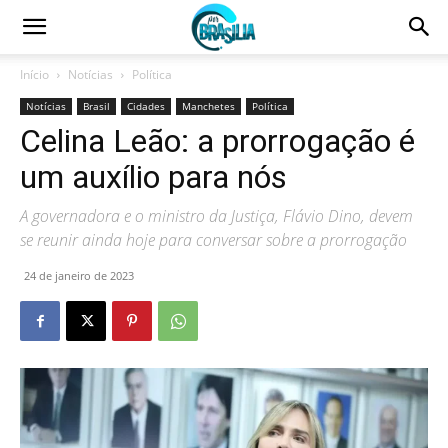
Início
Notícias
Política
Notícias
Brasil
Cidades
Manchetes
Política
Celina Leão: a prorrogação é
um auxílio para nós
A governadora e o ministro da Justiça, Flávio Dino, devem
se reunir ainda hoje para conversar sobre a prorrogação
24 de janeiro de 2023