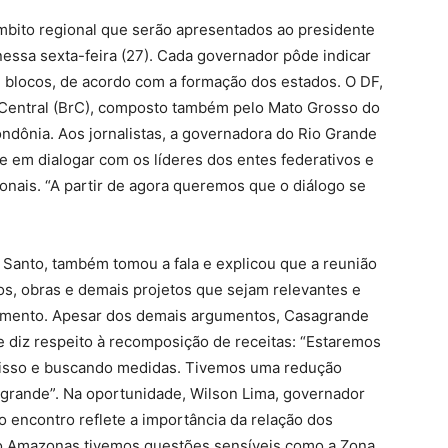
âmbito regional que serão apresentados ao presidente
 nessa sexta-feira (27). Cada governador pôde indicar
m blocos, de acordo com a formação dos estados. O DF,
l Central (BrC), composto também pelo Mato Grosso do
ndônia. Aos jornalistas, a governadora do Rio Grande
te em dialogar com os líderes dos entes federativos e
ionais. “A partir de agora queremos que o diálogo se
 Santo, também tomou a fala e explicou que a reunião
os, obras e demais projetos que sejam relevantes e
omento. Apesar dos demais argumentos, Casagrande
 diz respeito à recomposição de receitas: “Estaremos
disso e buscando medidas. Tivemos uma redução
grande”. Na oportunidade, Wilson Lima, governador
 encontro reflete a importância da relação dos
do Amazonas tivemos questões sensíveis como a Zona