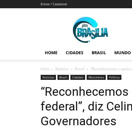
Entrar / Cadastrar
Por
Brasília
HOME
CIDADES
BRASIL
MUNDO
Início
Notícias
Brasil
“Reconhecemos o apelo d
Notícias
Brasil
Cidades
Manchetes
Política
“Reconhecemos o
federal”, diz Cel
Governadores