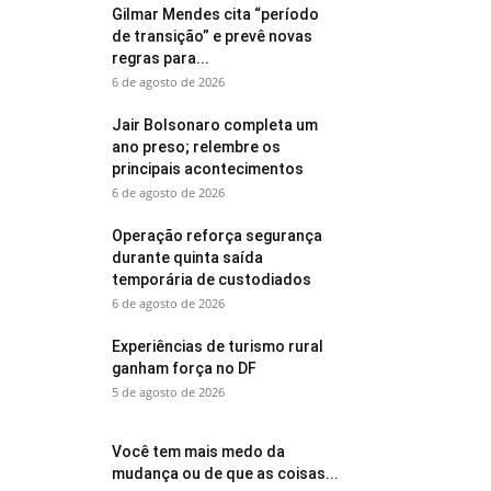
Gilmar Mendes cita “período
de transição” e prevê novas
regras para...
6 de agosto de 2026
Jair Bolsonaro completa um
ano preso; relembre os
principais acontecimentos
6 de agosto de 2026
Operação reforça segurança
durante quinta saída
temporária de custodiados
6 de agosto de 2026
Experiências de turismo rural
ganham força no DF
5 de agosto de 2026
Você tem mais medo da
mudança ou de que as coisas...