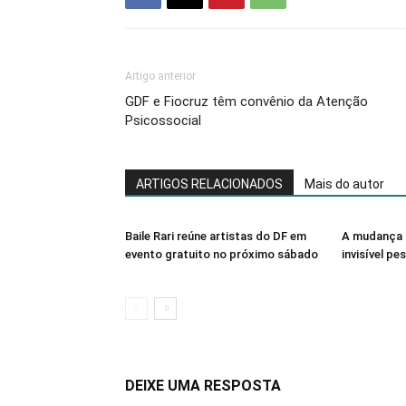
Artigo anterior
GDF e Fiocruz têm convênio da Atenção
Psicossocial
ARTIGOS RELACIONADOS
Mais do autor
Baile Rari reúne artistas do DF em
A mudança 
evento gratuito no próximo sábado
invisível pe
DEIXE UMA RESPOSTA