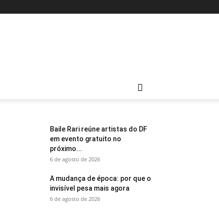
Baile Rari reúne artistas do DF
em evento gratuito no
próximo...
6 de agosto de 2026
A mudança de época: por que o
invisível pesa mais agora
6 de agosto de 2026