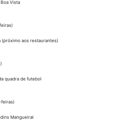
 Boa Vista
feiras)
a (próximo aos restaurantes)
)
 da quadra de futebol
-feiras)
rdins Mangueiral