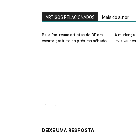
ARTIGOS RELACIONADOS
Mais do autor
Baile Rari reúne artistas do DF em
A mudança 
evento gratuito no próximo sábado
invisível pe
DEIXE UMA RESPOSTA