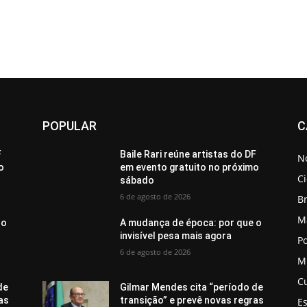
POPULAR
C
F
Baile Rari reúne artistas do DF
No
o
em evento gratuito no próximo
C
sábado
6 de agosto de 2026
Br
M
 o
A mudança de época: por que o
invisível pesa mais agora
Po
6 de agosto de 2026
M
C
de
Gilmar Mendes cita “período de
as
transição” e prevê novas regras
E