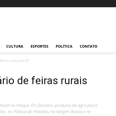
CULTURA
ESPORTES
POLÍTICA
CONTATO
feiras rurais pelo DF
rio de feiras rurais
 Rural no Parque. Em fevereiro, produtos da agricultura
ho, no Palácio do Planalto, na Vargem Bonita e no