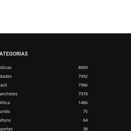
ATEGORIAS
tícias
8009
idades
7992
asil
7986
anchetes
7978
lítica
1486
undo
75
ultura
64
sportes
38