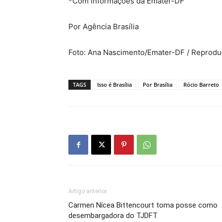
*Com informações da Emater-DF
Por Agência Brasília
Foto: Ana Nascimento/Emater-DF / Reproduç
TAGS
Isso é Brasília
Por Brasília
Rócio Barreto
Artigo anterior
Carmen Nícea Bittencourt toma posse como
desembargadora do TJDFT