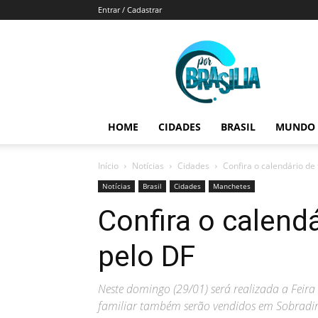
Entrar / Cadastrar
Por
Brasília
HOME
CIDADES
BRASIL
MUNDO
Início
Notícias
Cidades
Confira o calendário de 
Notícias
Brasil
Cidades
Manchetes
Confira o calendá
pelo DF
Neste domingo (29/01) será realizada a Feira
familiar também serão vendidos em Sobradin