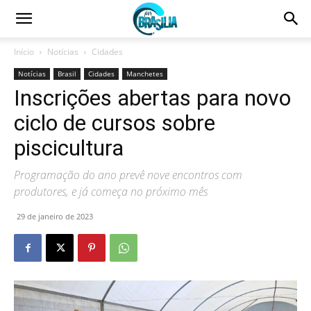
Início
Notícias
Cidades
Notícias
Brasil
Cidades
Manchetes
Inscrições abertas para novo
ciclo de cursos sobre
piscicultura
Programação do ano prevê nove encontros com
produtores, e já começa no próximo mês
29 de janeiro de 2023