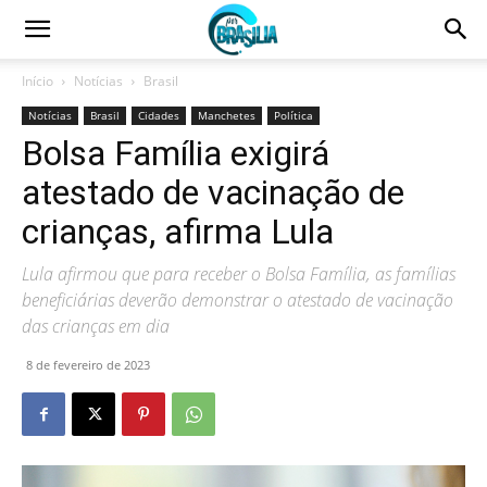
Início
Notícias
Brasil
Notícias
Brasil
Cidades
Manchetes
Política
Bolsa Família exigirá
atestado de vacinação de
crianças, afirma Lula
Lula afirmou que para receber o Bolsa Família, as famílias
beneficiárias deverão demonstrar o atestado de vacinação
das crianças em dia
8 de fevereiro de 2023