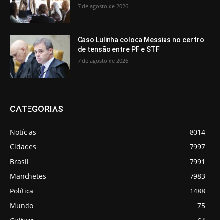
7 de agosto de 2026
Caso Lulinha coloca Messias no centro
de tensão entre PF e STF
7 de agosto de 2026
CATEGORIAS
Notícias
8014
Cidades
7997
Brasil
7991
Manchetes
7983
Política
1488
Mundo
75