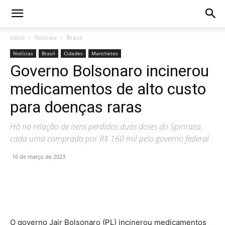
Início
Notícias
Brasil
Notícias
Brasil
Cidades
Manchetes
Governo Bolsonaro incinerou
medicamentos de alto custo
para doenças raras
Há na relação de itens perdidos duas doses do Spinraza,
cada uma comprada por R$ 160 mil pelo governo federal
16 de março de 2023
O governo Jair Bolsonaro (PL) incinerou medicamentos