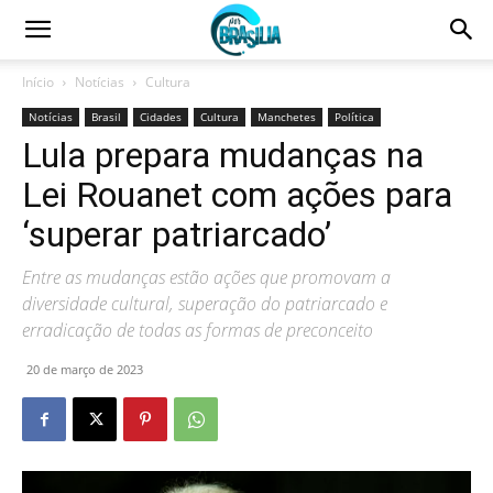
Início
Notícias
Cultura
Notícias
Brasil
Cidades
Cultura
Manchetes
Política
Lula prepara mudanças na
Lei Rouanet com ações para
‘superar patriarcado’
Entre as mudanças estão ações que promovam a
diversidade cultural, superação do patriarcado e
erradicação de todas as formas de preconceito
20 de março de 2023