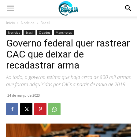
Início
Notícias
Brasil
Notícias
Brasil
Cidades
Manchetes
Governo federal quer rastrear
CAC que deixar de
recadastrar arma
Ao todo, o governo estima que haja cerca de 800 mil armas
que foram adquiridas por CACs a partir de maio de 2019
24 de março de 2023