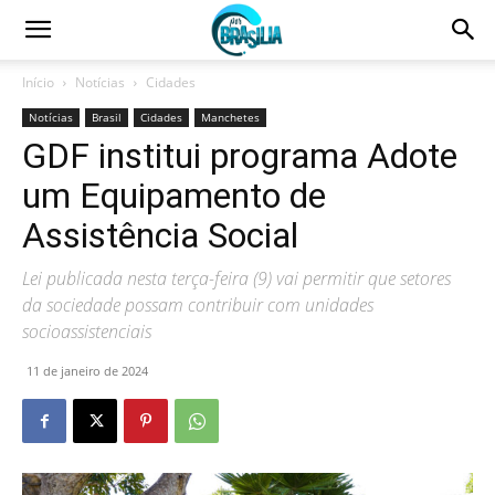
Início
Notícias
Cidades
Notícias
Brasil
Cidades
Manchetes
GDF institui programa Adote
um Equipamento de
Assistência Social
Lei publicada nesta terça-feira (9) vai permitir que setores
da sociedade possam contribuir com unidades
socioassistenciais
11 de janeiro de 2024