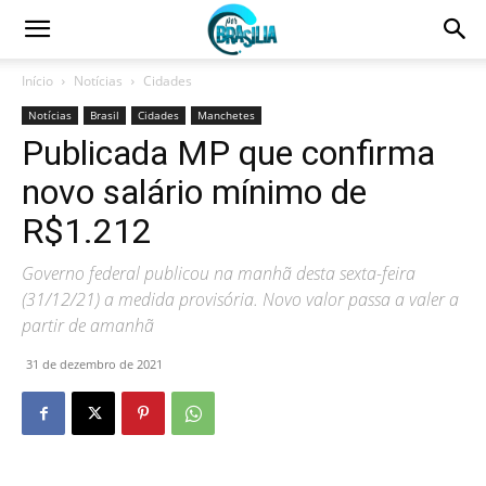
Início
Notícias
Cidades
Notícias
Brasil
Cidades
Manchetes
Publicada MP que confirma
novo salário mínimo de
R$1.212
Governo federal publicou na manhã desta sexta-feira
(31/12/21) a medida provisória. Novo valor passa a valer a
partir de amanhã
31 de dezembro de 2021