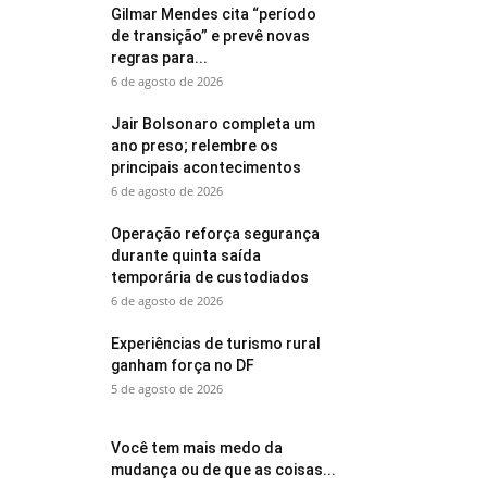
Gilmar Mendes cita “período
de transição” e prevê novas
regras para...
6 de agosto de 2026
Jair Bolsonaro completa um
ano preso; relembre os
principais acontecimentos
6 de agosto de 2026
Operação reforça segurança
durante quinta saída
temporária de custodiados
6 de agosto de 2026
Experiências de turismo rural
ganham força no DF
5 de agosto de 2026
Você tem mais medo da
mudança ou de que as coisas...