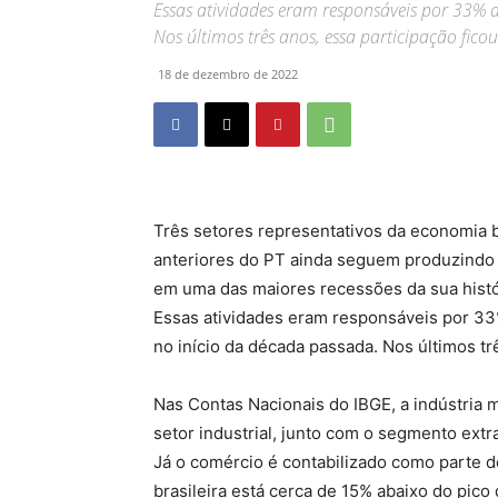
Essas atividades eram responsáveis por 33% 
Nos últimos três anos, essa participação fic
18 de dezembro de 2022
Três setores representativos da economia 
anteriores do PT ainda seguem produzindo 
em uma das maiores recessões da sua histór
Essas atividades eram responsáveis por 33%
no início da década passada. Nos últimos tr
Nas Contas Nacionais do IBGE, a indústria 
setor industrial, junto com o segmento extra
Já o comércio é contabilizado como parte d
brasileira está cerca de 15% abaixo do pico 