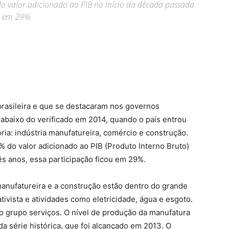
do valor adicionado ao PIB no início da década passada.
ou em 29%
brasileira e que se destacaram nos governos
abaixo do verificado em 2014, quando o país entrou
ia: indústria manufatureira, comércio e construção.
 do valor adicionado ao PIB (Produto Interno Bruto)
ês anos, essa participação ficou em 29%.
manufatureira e a construção estão dentro do grande
tivista e atividades como eletricidade, água e esgoto.
o grupo serviços. O nível de produção da manufatura
da série histórica, que foi alcançado em 2013. O