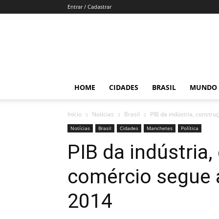
Entrar / Cadastrar
Por
Brasília
HOME
CIDADES
BRASIL
MUNDO
Início
Notícias
Brasil
PIB da indústria, constr
Notícias
Brasil
Cidades
Manchetes
Política
PIB da indústria,
comércio segue a
2014