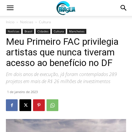
Início
Notícias
Cultura
Notícias
Brasil
Cidades
Cultura
Manchetes
Meu Primeiro FAC privilegia
artistas que nunca tiveram
acesso ao benefício no DF
Em dois anos de execução, já foram contemplados 289
projetos em mais de R$ 26 milhões de investimentos
1 de janeiro de 2023