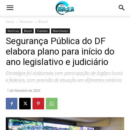
Início
Notícias
Brasil
Notícias
Brasil
Cidades
Manchetes
Segurança Pública do DF
elabora plano para início do
ano legislativo e judiciário
Estratégia foi elaborada com participação de órgãos locais
e federais, com previsão de atuação em diferentes cenários
1 de fevereiro de 2023