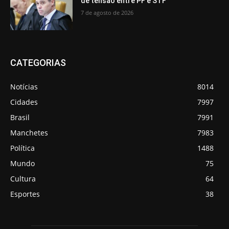
de tensão entre PF e STF
7 de agosto de 2026
CATEGORIAS
Notícias
8014
Cidades
7997
Brasil
7991
Manchetes
7983
Política
1488
Mundo
75
Cultura
64
Esportes
38