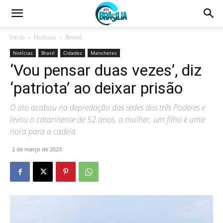
Início
Notícias
Brasil
Notícias
Brasil
Cidades
Manchetes
‘Vou pensar duas vezes’, diz
‘patriota’ ao deixar prisão
O ato acabou na depredação das sedes dos três Poderes e
levou o catarinense de 52 anos, a mulher, um filho e uma
nora para a cadeia
2 de março de 2023