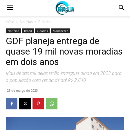
Início
Notícias
Cidades
Notícias
Brasil
Cidades
Manchetes
GDF planeja entrega de
quase 19 mil novas moradias
em dois anos
Mais de seis mil delas serão entregues ainda em 2023 para
a população com renda de até R$ 2.640
28 de março de 2023