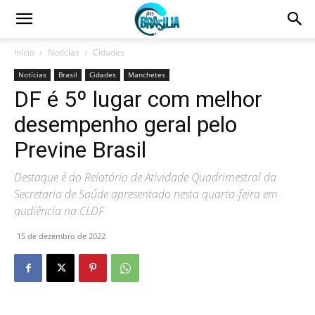
Início
Notícias
Cidades
Notícias
Brasil
Cidades
Manchetes
DF é 5º lugar com melhor
desempenho geral pelo
Previne Brasil
Destaque é do Relatório de Atividade Quadrimestral da
Secretaria de Saúde apresentado nesta quarta-feira em
audiência na CLDF
15 de dezembro de 2022